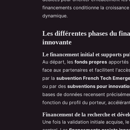
financements conditionne la croissance
dynamique.
Les différentes phases du fi
innovante
Le financement initial et supports pu
Au départ, les
fonds propres
apportés p
face aux partenaires et facilitent l'acc
par la
subvention French Tech Emerg
ou par des
subventions pour innovati
bases de données recensent précisément
fonction du profil du porteur, accéléran
Financement de la recherche et dév
Une fois la validation initiale acquise
central. Les
financements projets inno