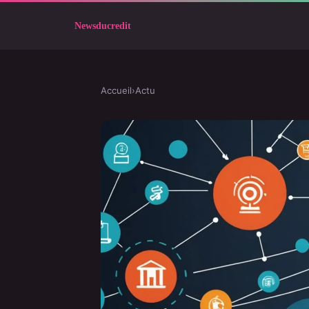
Accueil
›
Actu