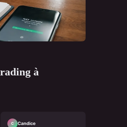
trading à
Candice
C