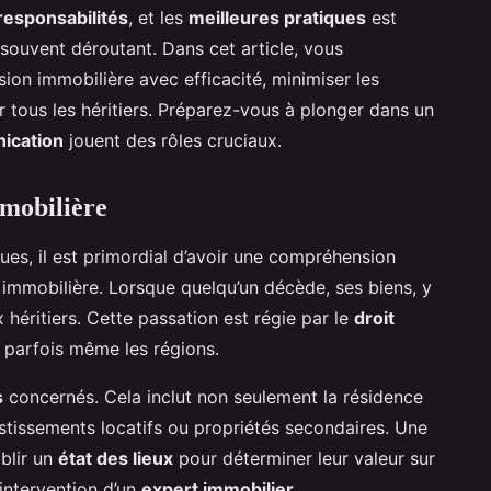
responsabilités
, et les
meilleures pratiques
est
souvent déroutant. Dans cet article, vous
on immobilière avec efficacité, minimiser les
r tous les héritiers. Préparez-vous à plonger dans un
ication
jouent des rôles cruciaux.
mobilière
ues, il est primordial d’avoir une compréhension
 immobilière. Lorsque quelqu’un décède, ses biens, y
 héritiers. Cette passation est régie par le
droit
et parfois même les régions.
s
concernés. Cela inclut non seulement la résidence
estissements locatifs ou propriétés secondaires. Une
ablir un
état des lieux
pour déterminer leur valeur sur
’intervention d’un
expert immobilier
.