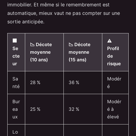
immobilier. Et même si le remembrement est
automatique, mieux vaut ne pas compter sur une
sortie anticipée.
🏢
⚠️
📉 Décote
📉 Décote
Se
Profil
moyenne
moyenne
cte
de
(10 ans)
(15 ans)
ur
risque
Sa
Modér
28 %
36 %
nté
é
Bur
Modér
ea
25 %
32 %
é à
ux
élevé
Lo